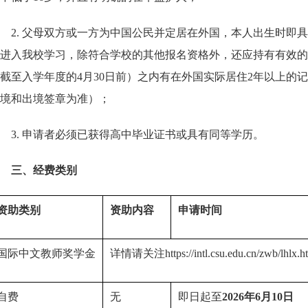
2. 父母双方或一方为中国公民并定居在外国，本人出生时即
进入我校学习，除符合学校的其他报名资格外，还应持有有效的
截至入学年度的4月30日前）之内有在外国实际居住2年以上的
境和出境签章为准）；
3. 申请者必须已获得高中毕业证书或具有同等学历。
三、经费类别
资助类别
资助内容
申请时间
国际中文教师奖学金
详情请关注https://intl.csu.edu.cn/zwb/lhlx.h
自费
无
即日起至
2026年6月10日