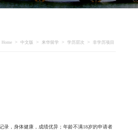
>
>
>
>
Home
中文版
来华留学
学历层次
非学历项目
，无犯罪记录，身体健康，成绩优异；年龄不满18岁的申请者