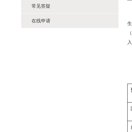
常见答疑
在线申请
生
（
入